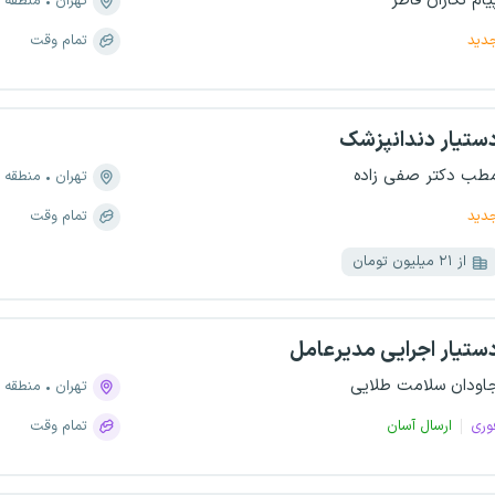
یام نگاران فاطر
تهران
منطقه ۲، سعادت آباد
دید
تمام وقت
ستیار دندانپزشک
طب دکتر صفی زاده
تهران
منطقه ۳، اختیاریه
دید
تمام وقت
از ۲۱ میلیون تومان
ستیار اجرایی مدیرعامل
اودان سلامت طلایی
تهران
منطقه ۱، ولنجک
وری
ارسال آسان
تمام وقت