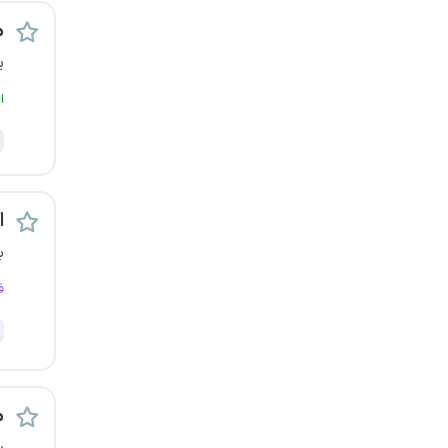
یزد
م
ی
خارج از کشور
ا
اس
ب
ف
م