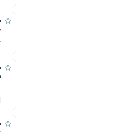
قزوین
م
قم
م
لرستان
ف
مازندران
مرکزی
م
آ
مشهد
ا
هرمزگان
همدان
م
چهارمحال و بختیاری