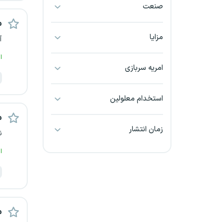
صنعت
بجنورد
م
بندرعباس
مزایا
آ
ا
بوشهر
امریه سربازی
بیرجند
استخدام معلولین
تبریز
م
زمان انتشار
ن
خراسان جنوبی
ا
خراسان شمالی
خرم آباد
خوزستان
م