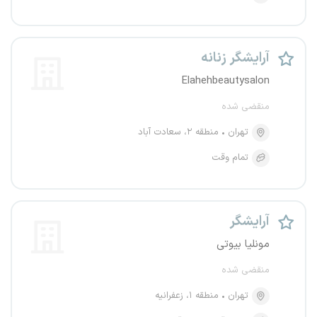
آرایشگر زنانه
Elahehbeautysalon
منقضی شده
تهران
منطقه ۲، سعادت آباد
تمام وقت
آرایشگر
مونلیا بیوتی
منقضی شده
تهران
منطقه ۱، زعفرانیه