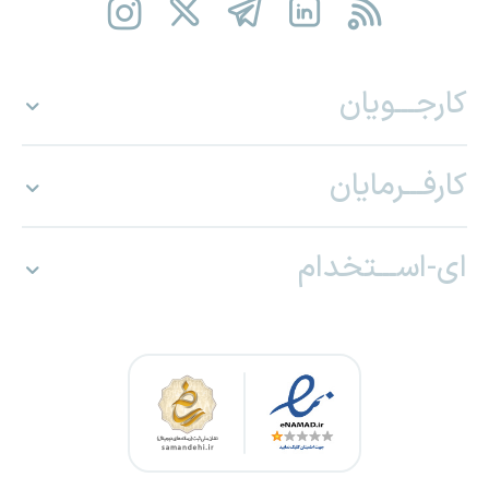
کارجـــویان
کارفـــرمایان
ای-اســـتخدام