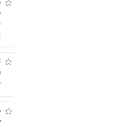
ط
قزوین
ت
قم
م
لرستان
مازندران
ک
مرکزی
ی
م
مشهد
هرمزگان
م
همدان
م
چهارمحال و بختیاری
م