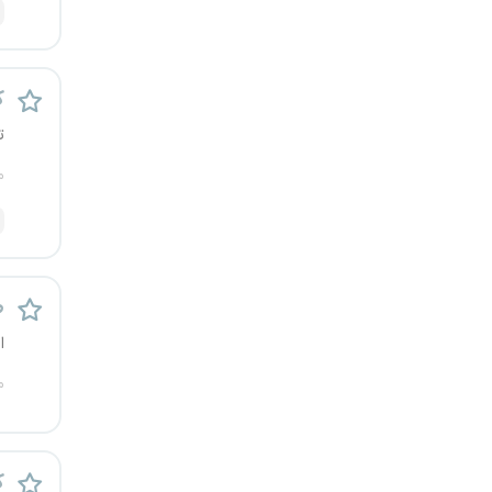
ک
ت
م
ط
ا
م
ک