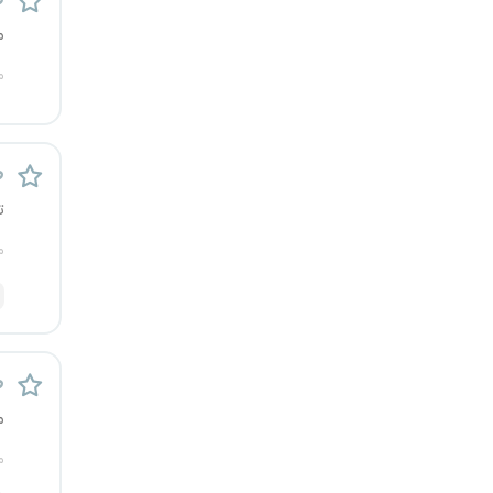
ط
یزد
م
م
خارج از کشور
ط
ت
م
ط
م
م