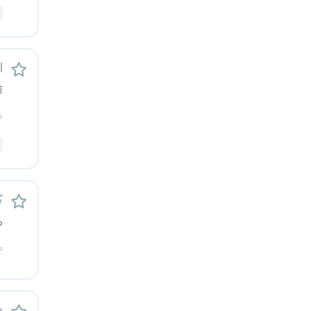
کرج
کردستان
ا
کرمان
آ
م
کرمانشاه
کهگیلویه و بویراحمد
گرگان
ک
م
گلستان
م
گیلان
یاسوج