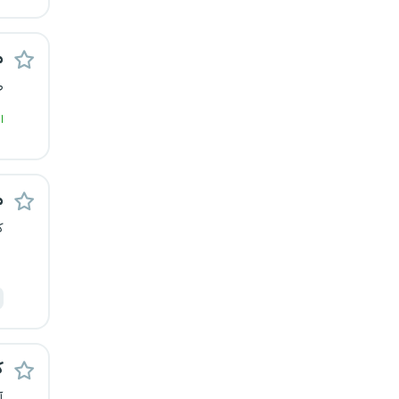
یزد
م
خارج از کشور
ط
ا
م
ک
ک
آ