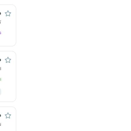
رشت
م
زاهدان
ک
ف
زنجان
ساری
م
سمنان
ا
سنندج
ا
سیستان و بلوچستان
شهرکرد
م
شیراز
ت