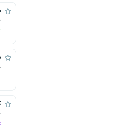
کرج
م
د
کردستان
ا
کرمان
کرمانشاه
م
کهگیلویه و بویراحمد
س
ا
گرگان
گلستان
ک
گیلان
ت
ف
یاسوج