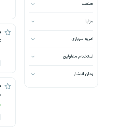
صنعت
بجنورد
بندرعباس
مزایا
م
بوشهر
امریه سربازی
ک
بیرجند
استخدام معلولین
تبریز
زمان انتشار
خراسان جنوبی
م
خراسان شمالی
م
خرم آباد
ا
خوزستان