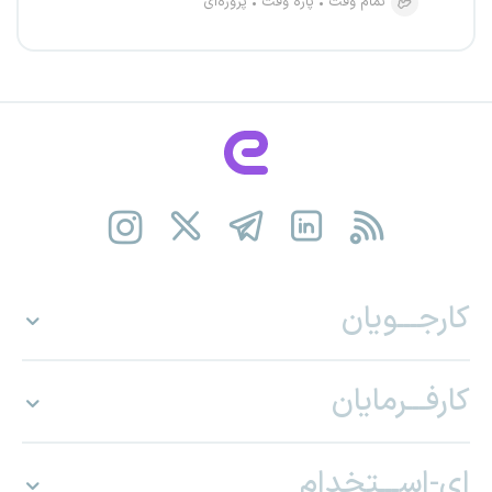
تمام وقت
پاره وقت
پروژه‌ای
کارجـــویان
کارفـــرمایان
ای-اســـتخدام