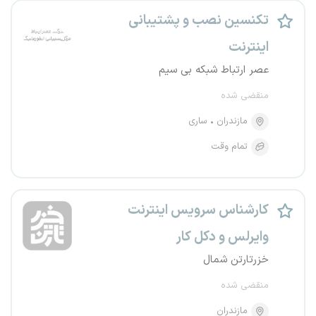
تکنسین نصب و پشتیبانی
اینترنت
عصر ارتباط شبکه بی سیم
منقضی شده
مازندران
ساری
تمام وقت
کارشناس سرویس اینترنت
وایرلس و دکل کار
خزرتارتن شمال
منقضی شده
مازندران