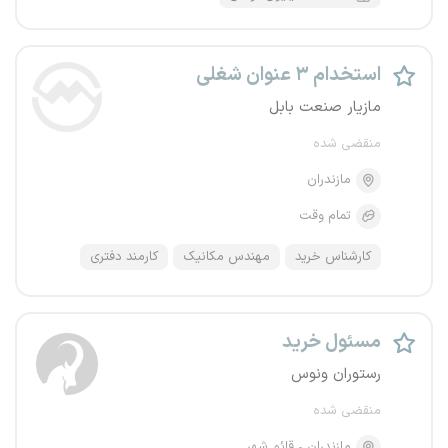
استخدام ۳ عنوان شغلی
مازیار صنعت بابل
منقضی شده
مازندران
تمام وقت
کارشناس خرید
مهندس مکانیک
کارمند دفتری
مسئول خرید
رستوران ونوس
منقضی شده
مازندران
قائم شهر