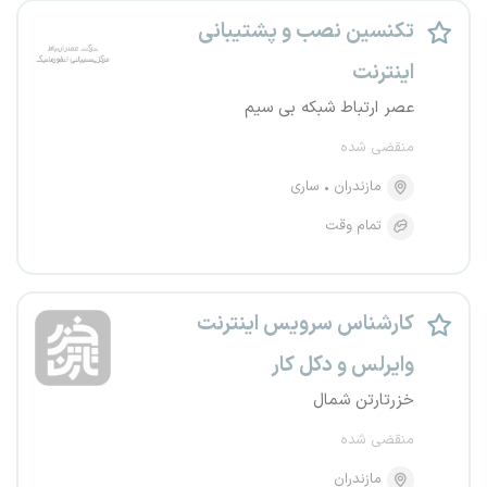
تکنسین نصب و پشتیبانی
اینترنت
عصر ارتباط شبکه بی سیم
منقضی شده
مازندران
ساری
تمام وقت
کارشناس سرویس اینترنت
وایرلس و دکل کار
خزرتارتن شمال
منقضی شده
مازندران