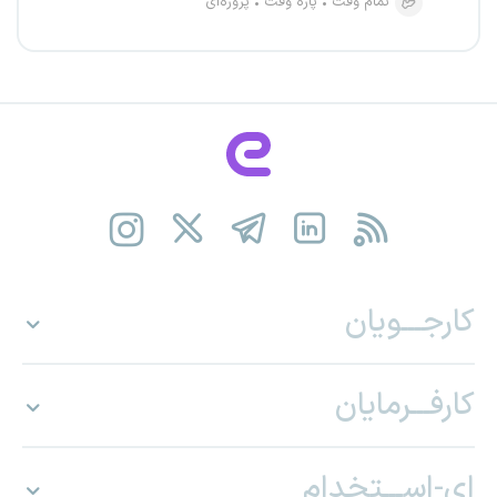
تمام وقت
پاره وقت
پروژه‌ای
کارجـــویان
کارفـــرمایان
ای-اســـتخدام