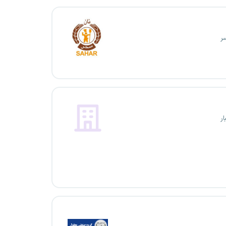
سر
ار