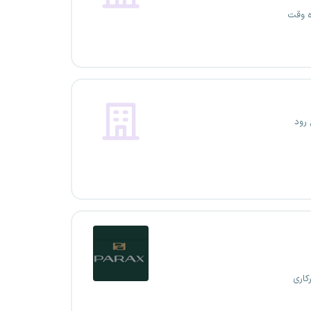
ه وقت
رود
کاری