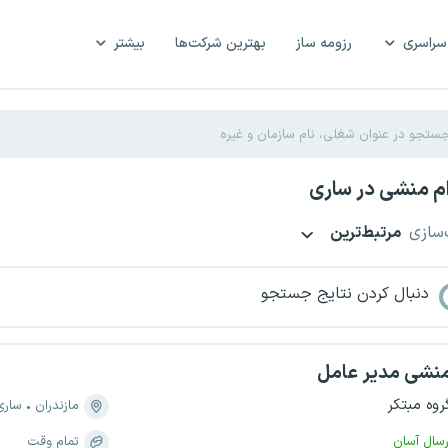
سراسری
رزومه ساز
بهترین شرکت‌ها
بیشتر
م منشی در ساری
‌سازی
مرتبط‌ترین
دنبال کردن نتایج جستجو
نشی مدیر عامل
روه مبتکر
مازندران
ساری
رسال آسان
تمام وقت