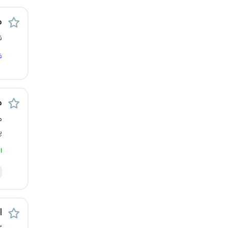
کرج
م
ن
کردستان
ف
کرمان
کرمانشاه
م
کهگیلویه و بویراحمد
م
پ
گرگان
ا
گلستان
گیلان
اس
یاسوج