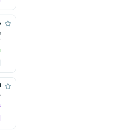
قزوین
قم
م
پ
لرستان
ش
مازندران
ا
مرکزی
مشهد
اس
هرمزگان
ب
ف
همدان
چهارمحال و بختیاری