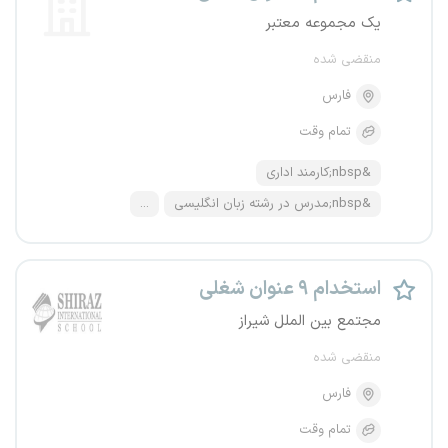
یک مجموعه معتبر
منقضی شده
فارس
تمام وقت
&nbsp;کارمند اداری
&nbsp;مدرس در رشته زبان انگلیسی
...
استخدام ۹ عنوان شغلی
مجتمع بین الملل شیراز
منقضی شده
فارس
تمام وقت