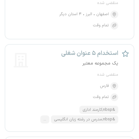
منقضی شده
اصفهان
البرز
۴ استان دیگر
تمام وقت
استخدام ۵ عنوان شغلی
یک مجموعه معتبر
منقضی شده
فارس
تمام وقت
&nbsp;کارمند اداری
&nbsp;مدرس در رشته زبان انگلیسی
...