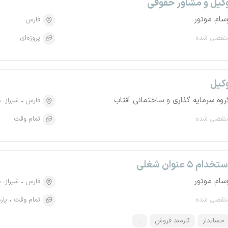
کیل و مشاور حقوقی
سام موتور
فارس
نقضی شده
پروژه‌ای
کیل
روه سرمایه گذاری و ساختمانی آفتاب
فارس
شیراز، منطقه ۱
نقضی شده
تمام وقت
تخدام ۵ عنوان شغلی
سام موتور
فارس
شیراز، منطقه ۴، 
نقضی شده
تمام وقت
پار
حسابدار
کارمند فروش
...