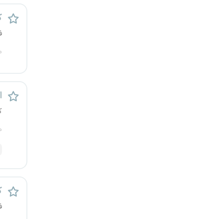
قزوین
ک
ف
قم
م
لرستان
مازندران
اس
مرکزی
ک
م
مشهد
هرمزگان
همدان
ک
ف
چهارمحال و بختیاری