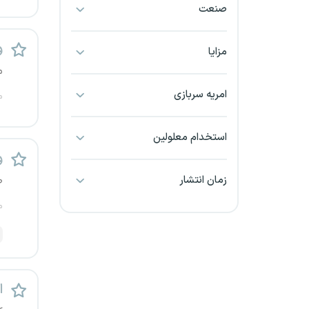
صنعت
بجنورد
و
بندرعباس
مزایا
م
بوشهر
امریه سربازی
م
بیرجند
استخدام معلولین
تبریز
و
زمان انتشار
ص
خراسان جنوبی
م
خراسان شمالی
خرم آباد
اس
خوزستان