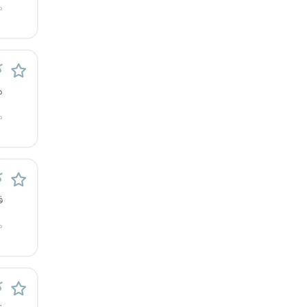
م
کرج
کردستان
ک
کرمان
م
م
کرمانشاه
کهگیلویه و بویراحمد
ک
گرگان
ف
گلستان
م
گیلان
ک
یاسوج