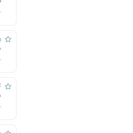
ف
یزد
م
خارج از کشور
و
م
م
ک
م
م