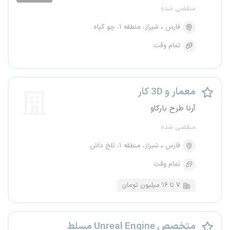
منقضی شده
فارس
شیراز، منطقه ۱، چو گیاه
تمام وقت
معمار و 3D کار
آرنا طرح بارکاو
منقضی شده
فارس
شیراز، منطقه ۱، تلخ داش
تمام وقت
۷ تا ۱۶ میلیون تومان
متخصص Unreal Engine مسلط