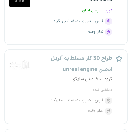
فوری
ارسال آسان
فارس
شیراز، منطقه ۱، چو گیاه
تمام وقت
طراح 3D کار مسلط به آنریل
انجین unreal engine
گروه ساختمانی سایکو
منقضی شده
فارس
شیراز، منطقه ۶، معالی‌آباد
تمام وقت