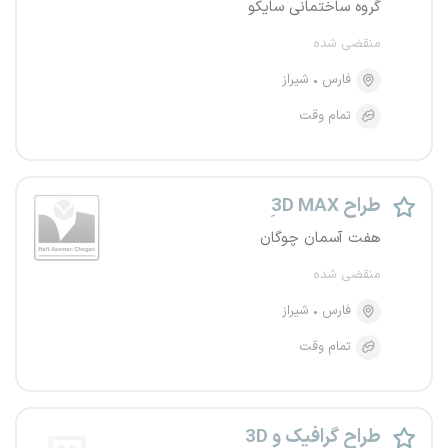
گروه ساختمانی سایکو
منقضی شده
فارس
شیراز
تمام وقت
3ِD MAX طراح
هفت آسمان چوگان
منقضی شده
فارس
شیراز
تمام وقت
طراح گرافیک و 3D