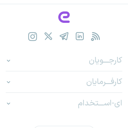
کارجـــویان
کارفـــرمایان
ای-اســـتخدام