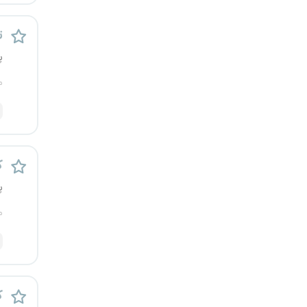
ت
پ
م
ک
پ
م
ک