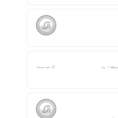
قه ۱، زند