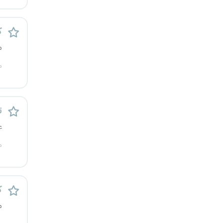
رشت
ک
زاهدان
م
زنجان
م
ساری
ت
سمنان
ع
سنندج
م
سیستان و بلوچستان
شهرکرد
ک
م
شیراز