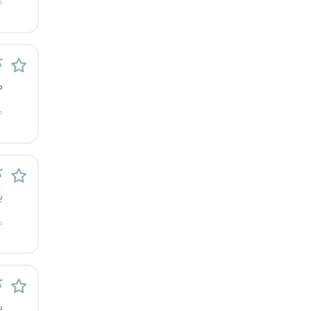
م
قزوین
قم
ک
لرستان
م
م
مازندران
مرکزی
ک
مشهد
ی
م
هرمزگان
همدان
ک
چهارمحال و بختیاری
ی