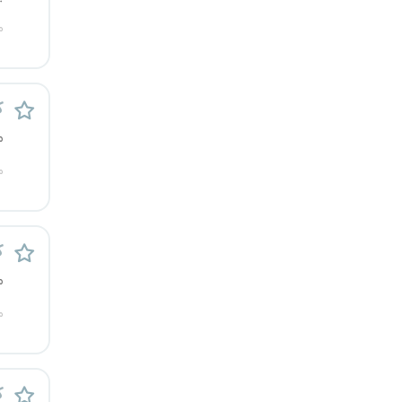
کرج
م
کردستان
ک
کرمان
م
کرمانشاه
م
کهگیلویه و بویراحمد
گرگان
ک
م
گلستان
م
گیلان
یاسوج
ک