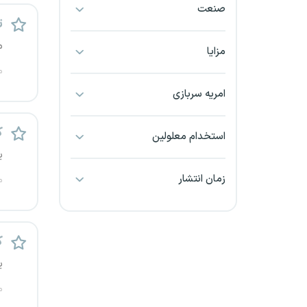
صنعت
بجنورد
ت
م
بندرعباس
مزایا
م
بوشهر
امریه سربازی
بیرجند
ک
استخدام معلولین
تبریز
ی
زمان انتشار
م
خراسان جنوبی
خراسان شمالی
ک
خرم آباد
ی
خوزستان
م