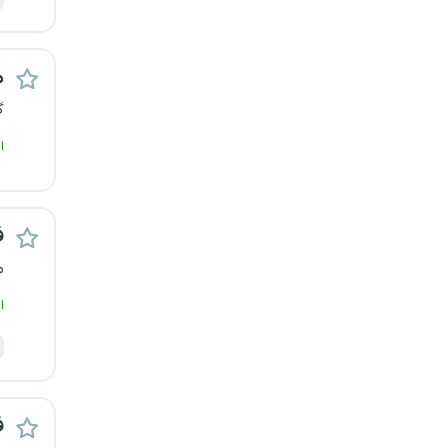
کرج
م
کردستان
گ
کرمان
ا
کرمانشاه
کهگیلویه و بویراحمد
ف
م
گرگان
ا
گلستان
گیلان
ف
یاسوج