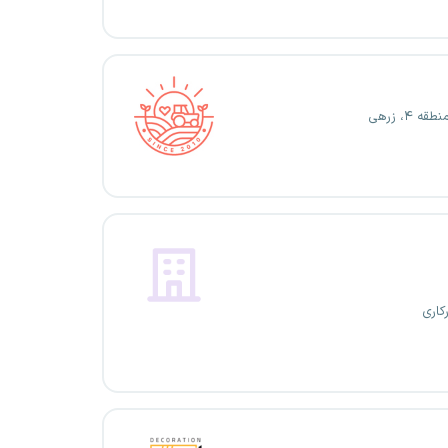
ه ۴، زرهی
کاری