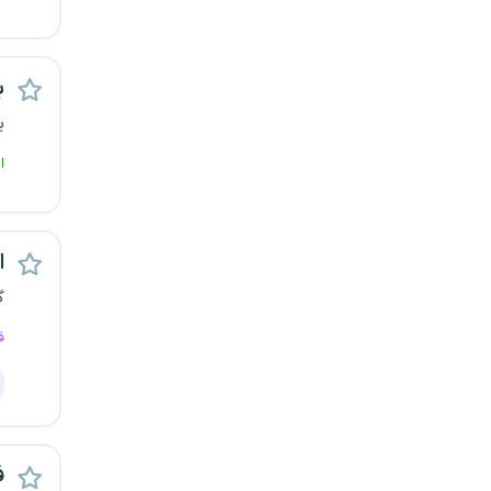
رشت
زاهدان
ب
ی
زنجان
ا
ساری
سمنان
اس
سنندج
گ
ف
سیستان و بلوچستان
شهرکرد
شیراز
ف