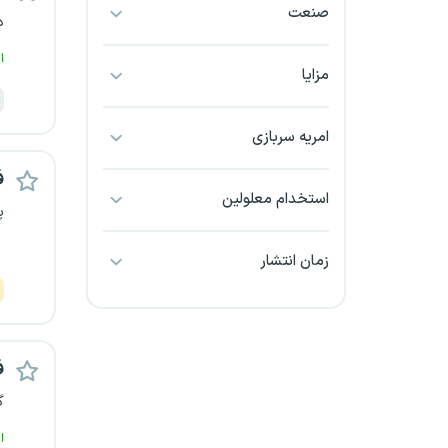
صنعت
بجنورد
د
ا
بندرعباس
مزایا
بوشهر
امریه سربازی
بیرجند
ف
استخدام معلولین
پ
تبریز
زمان انتشار
خراسان جنوبی
خراسان شمالی
ف
خرم آباد
گ
خوزستان
ا