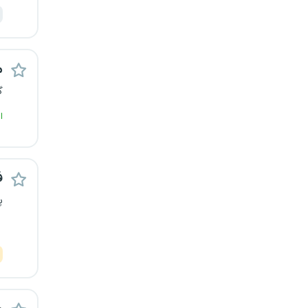
م
گ
ا
ف
پ