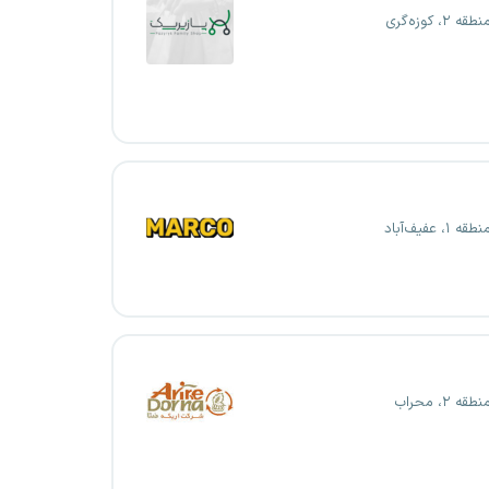
۲، کوزه‌گری
۱، عفیف‌آباد
ه ۲، محراب