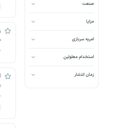
صنعت
بجنورد
بندرعباس
مزایا
ر
بوشهر
امریه سربازی
م
بیرجند
م
استخدام معلولین
تبریز
زمان انتشار
اس
خراسان جنوبی
پ
خراسان شمالی
م
خرم آباد
خوزستان