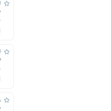
اس
رشت
م
زاهدان
م
زنجان
ساری
اس
سمنان
ف
سنندج
م
سیستان و بلوچستان
شهرکرد
ر
شیراز
م