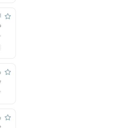
کرج
اس
کردستان
و
کرمان
م
کرمانشاه
کهگیلویه و بویراحمد
ر
گرگان
ی
م
گلستان
گیلان
ر
یاسوج
م