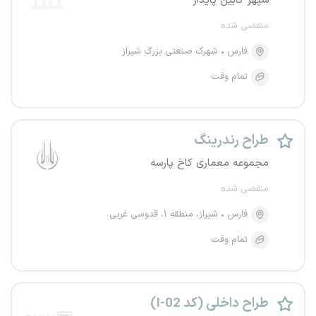
سپهر کابین پایدار
منقضی شده
فارس
شهرک صنعتی بزرگ شیراز
تمام وقت
طراح رندرینگ
مجموعه معماری کاخ پارسه
منقضی شده
فارس
شیراز، منطقه ۱، قدوسی غربی
تمام وقت
طراح داخلی (کد I-02)