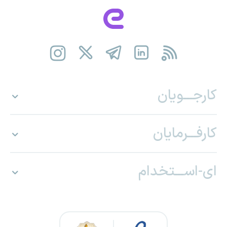
کارجـــویان
کارفـــرمایان
ای-اســـتخدام