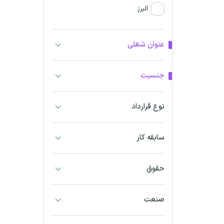
البرز
فارس
عنوان شغلی
آذربایجان شرقی
جنسیت
آذربایجان غربی
نوع قرارداد
اراک
اردبیل
سابقه کار
ارومیه
حقوق
اهواز
صنعت
ایلام