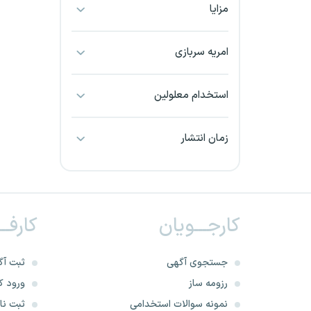
مزایا
بجنورد
بندرعباس
امریه سربازی
بوشهر
استخدام معلولین
بیرجند
زمان انتشار
تبریز
خراسان جنوبی
کارجـــویان
کارفــ
خراسان شمالی
خرم آباد
جستجوی آگهی
ثبت آگ
رزومه ساز
ورود کا
خوزستان
نمونه سوالات استخدامی
ثبت نام