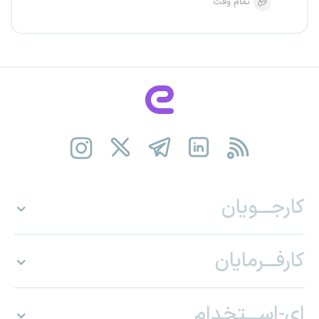
تمام وقت
کارجـــویان
کارفـــرمایان
ای-اســـتخدام