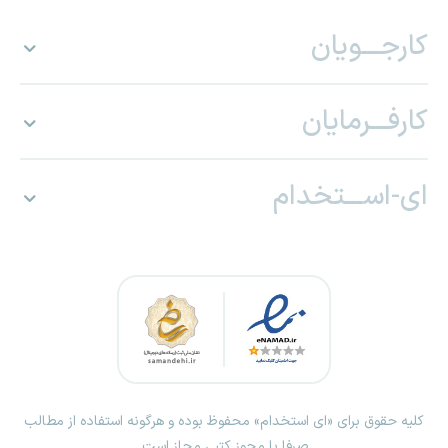
کارجـــویان
کارفـــرمایان
ای-اســـتخدام
کلیه حقوق برای «ای استخدام» محفوظ بوده و هرگونه استفاده از مطالب
صرفا با مجوز کتبی مجاز است.