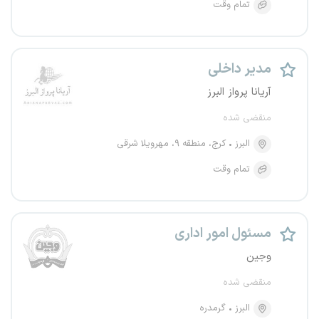
تمام وقت
مدیر داخلی
آریانا پرواز البرز
منقضی شده
البرز
کرج، منطقه ۹، مهرویلا شرقی
تمام وقت
مسئول امور اداری
وجین
منقضی شده
البرز
گرمدره