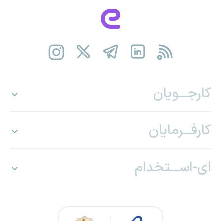
کارجـــویان
کارفـــرمایان
ای-اســـتخدام