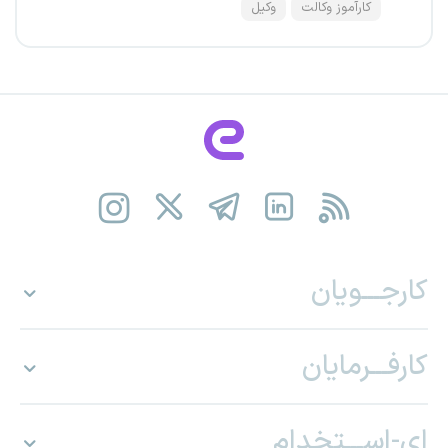
کارآموز وکالت
وکیل
کارجـــویان
کارفـــرمایان
ای-اســـتخدام