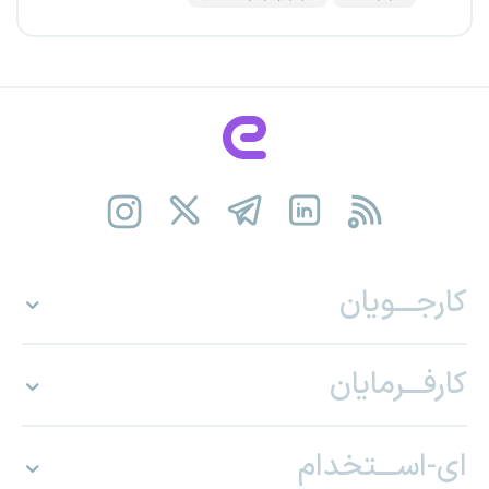
کارجـــویان
کارفـــرمایان
ای-اســـتخدام