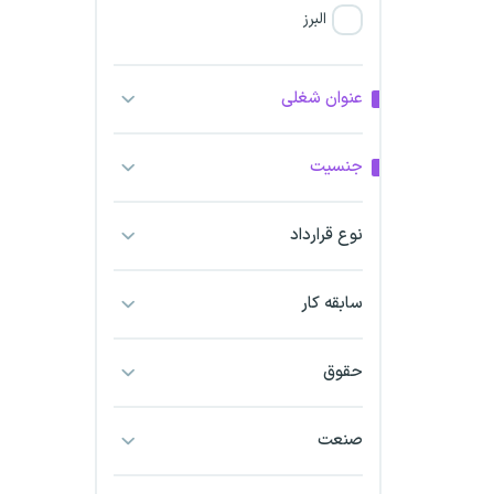
البرز
فارس
عنوان شغلی
آذربایجان شرقی
جنسیت
آذربایجان غربی
نوع قرارداد
اراک
اردبیل
سابقه کار
ارومیه
حقوق
اهواز
صنعت
ایلام