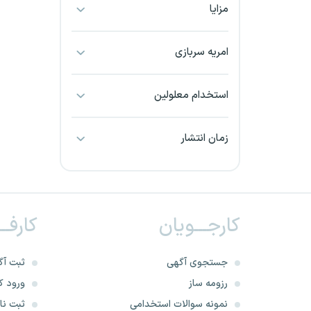
مزایا
بجنورد
بندرعباس
امریه سربازی
بوشهر
استخدام معلولین
بیرجند
زمان انتشار
تبریز
خراسان جنوبی
کارجـــویان
کارفــ
خراسان شمالی
خرم آباد
جستجوی آگهی
ثبت آگ
رزومه ساز
ورود کا
خوزستان
نمونه سوالات استخدامی
ثبت نام