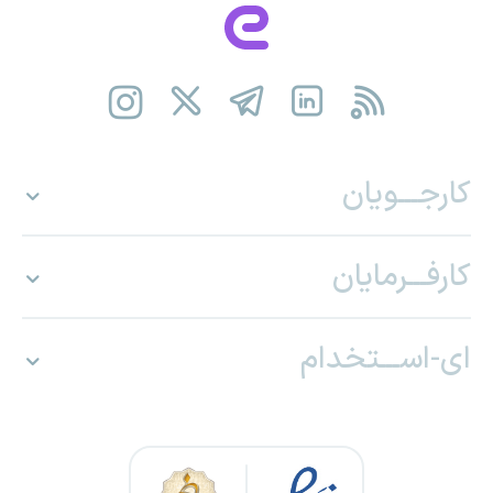
کارجـــویان
کارفـــرمایان
ای-اســـتخدام