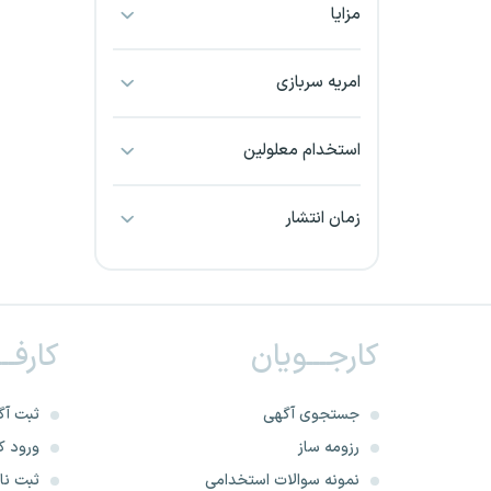
مزایا
بجنورد
بندرعباس
امریه سربازی
بوشهر
استخدام معلولین
بیرجند
زمان انتشار
تبریز
خراسان جنوبی
کارجـــویان
کارفــ
خراسان شمالی
خرم آباد
جستجوی آگهی
ثبت آگ
رزومه ساز
ورود کا
خوزستان
نمونه سوالات استخدامی
ثبت نام