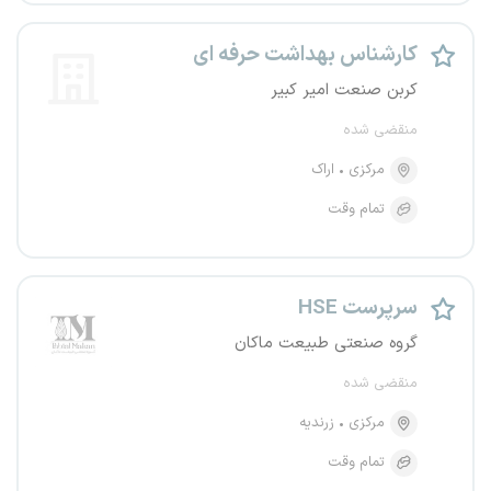
کارشناس بهداشت حرفه ای
کربن صنعت امیر کبیر
منقضی شده
مرکزی
اراک
تمام وقت
سرپرست HSE
گروه صنعتی طبیعت ماکان
منقضی شده
مرکزی
زرندیه
تمام وقت