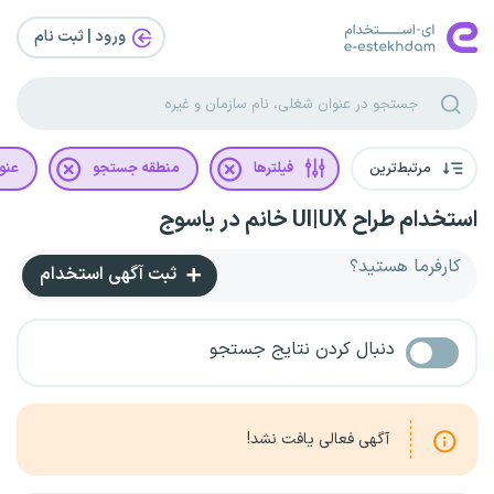
ورود | ثبت‌ نام
مرتبط‌ترین
فیلترها
منطقه جستجو
عنو
استخدام طراح UI|UX خانم در یاسوج
کارفرما هستید؟
ثبت آگهی استخدام
دنبال کردن نتایج جستجو
آگهی فعالی یافت نشد!