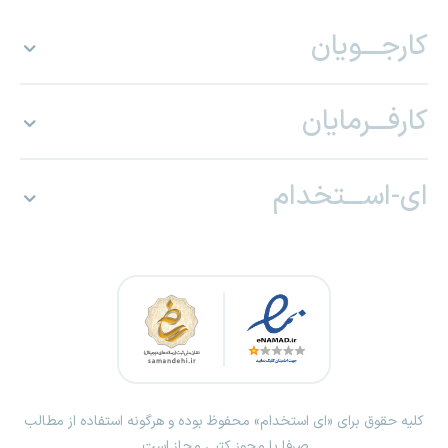
کارجـــویان
کارفـــرمایان
ای-اســـتخدام
کلیه حقوق برای «ای استخدام» محفوظ بوده و هرگونه استفاده از مطالب
صرفا با مجوز کتبی مجاز است.