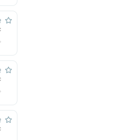
رشت
پ
زاهدان
C
زنجان
م
ساری
پ
سمنان
C
سنندج
م
سیستان و بلوچستان
شهرکرد
پ
C
شیراز