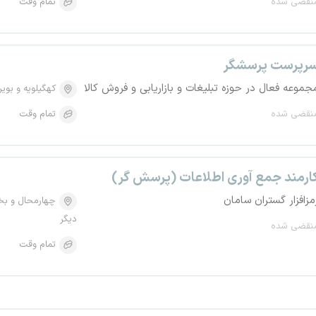
نقضی شده
تمام وقت
رپرست پرسشگر
جموعه فعال در حوزه تبلیغات و بازاریابی و فروش کالا
کهگیلویه و بویر
نقضی شده
تمام وقت
ارمند جمع آوری اطلاعات (پرسش گر)
مزافزار گستران سامان
چهارمحال و بخ
دیگر
نقضی شده
تمام وقت