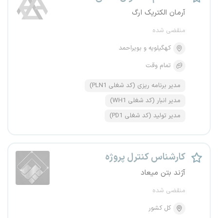
آرمان الکتریک ارگ
منقضی شده
کهگیلویه و بویراحمد
تمام وقت
مدیر برنامه ریزی (کد شغلی PLN1)
مدیر انبار (کد شغلی WH1)
مدیر تولید (کد شغلی PD1)
کارشناس کنترل پروژه
آژند بتن میعاد
منقضی شده
کل کشور