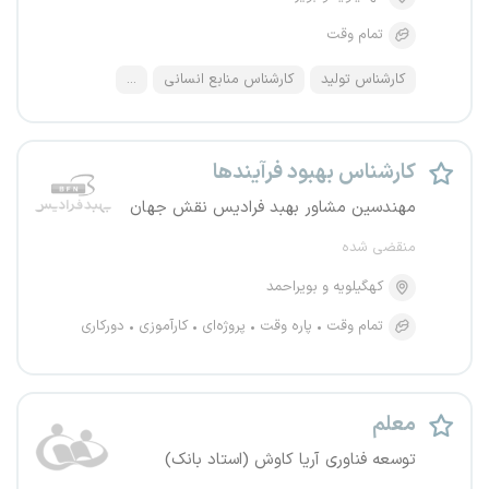
تمام وقت
کارشناس تولید
کارشناس منابع انسانی
...
کارشناس بهبود فرآیندها
مهندسین مشاور بهبد فرادیس نقش جهان
منقضی شده
کهگیلویه و بویراحمد
تمام وقت
پاره وقت
پروژه‌ای
کارآموزی
دورکاری
معلم
توسعه فناوری آریا کاوش (استاد بانک)