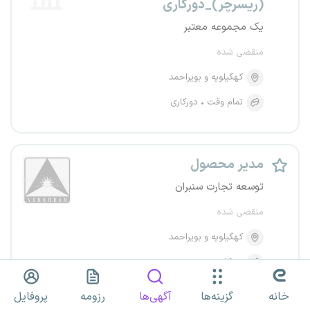
(ریسرچر)_دورکاری
یک مجموعه معتبر
منقضی شده
کهگیلویه و بویراحمد
تمام وقت
دورکاری
مدیر محصول
توسعه تجارت سنبران
منقضی شده
کهگیلویه و بویراحمد
دورکاری
خانه
گزینه‌ها
آگهی‌ها
رزومه
پروفایل