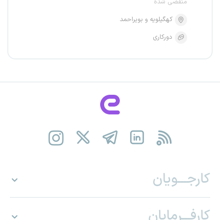
منقضی شده
کهگیلویه و بویراحمد
دورکاری
کارجـــویان
کارفـــرمایان