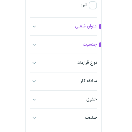
البرز
فارس
عنوان شغلی
آذربایجان شرقی
جنسیت
آذربایجان غربی
نوع قرارداد
اراک
اردبیل
سابقه کار
ارومیه
حقوق
اهواز
صنعت
ایلام