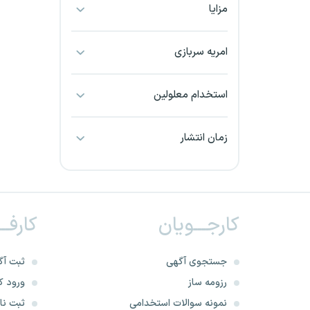
مزایا
بجنورد
بندرعباس
امریه سربازی
بوشهر
استخدام معلولین
بیرجند
زمان انتشار
تبریز
خراسان جنوبی
کارجـــویان
کارفــ
خراسان شمالی
خرم آباد
جستجوی آگهی
ثبت آگ
رزومه ساز
ورود کا
خوزستان
نمونه سوالات استخدامی
ثبت نام