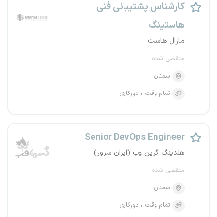
کارشناس پشتیبانی فنی
هاستینگ
مارال هاست
منقضی شده
سمنان
تمام وقت
دورکاری
Senior DevOps Engineer
هلدینگ گرین وب (ایران سرور)
منقضی شده
سمنان
تمام وقت
دورکاری