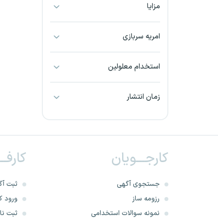
مزایا
بجنورد
بندرعباس
امریه سربازی
بوشهر
استخدام معلولین
بیرجند
زمان انتشار
تبریز
خراسان جنوبی
کارجـــویان
کارفــ
خراسان شمالی
خرم آباد
جستجوی آگهی
ثبت آگ
رزومه ساز
ورود کا
خوزستان
نمونه سوالات استخدامی
ثبت نام