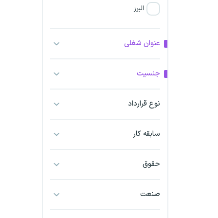
البرز
فارس
عنوان شغلی
آذربایجان شرقی
جنسیت
آذربایجان غربی
نوع قرارداد
اراک
اردبیل
سابقه کار
ارومیه
حقوق
اهواز
صنعت
ایلام