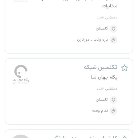
مخابرات
منقضی شده
گلستان
پاره وقت
دورکاری
تکنسین شبکه
پگاه جهان نما
منقضی شده
گلستان
تمام وقت