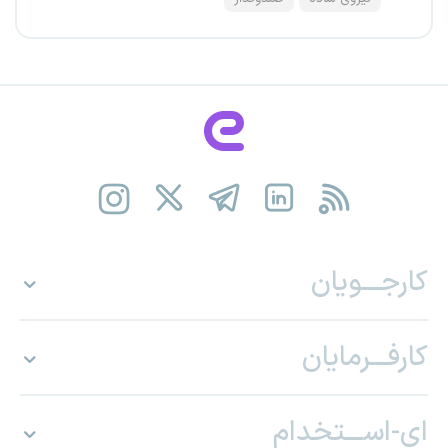
کارجـــویان
کارفـــرمایان
ای-اســـتخدام