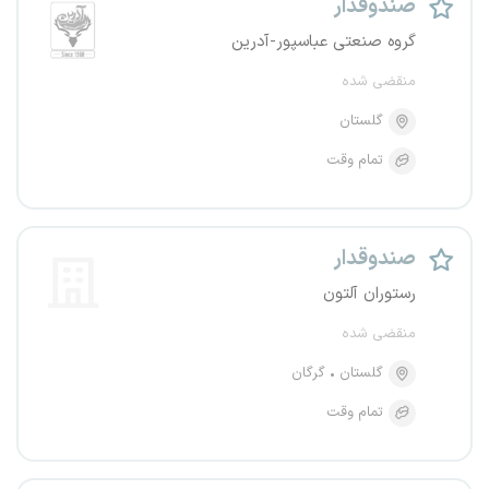
صندوقدار
گروه صنعتی عباسپور-آدرین
منقضی شده
گلستان
تمام وقت
صندوقدار
رستوران آلتون
منقضی شده
گلستان
گرگان
تمام وقت