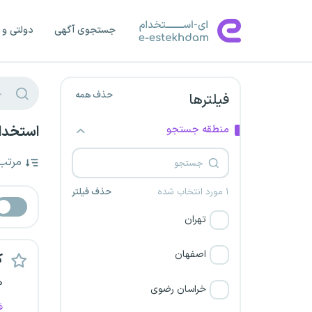
جستجوی آگهی
دولتی و 
حذف همه
فیلترها
منطقه جستجو
استخدام
مرتب
۱ مورد انتخاب شده
حذف فیلتر
تهران
اصفهان
ک
ه
خراسان رضوی
ف