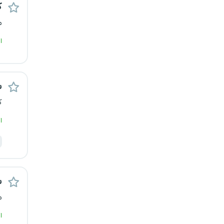
ک
رشت
م
زاهدان
ا
زنجان
س
ساری
ک
سمنان
ا
سنندج
سیستان و بلوچستان
س
شهرکرد
م
شیراز
ا