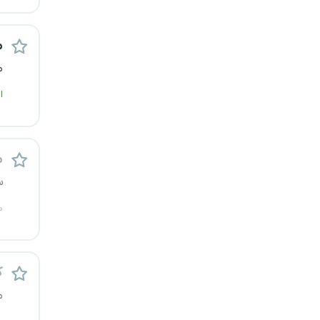
م
م
ا
م
س
م
ک
م