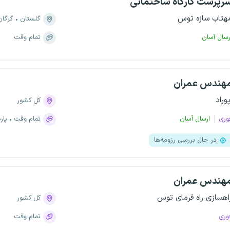
رپرست کارگاه ساختمانی
هتاب سازه توس
گلستان
گرگان
رسال آسان
تمام وقت
هندس عمران
پوراد
کل کشور
وری
ارسال آسان
تمام وقت
پار
در حال بررسی رزومه‌ها
هندس عمران
اهسازی راه فرمای توس
کل کشور
وری
تمام وقت