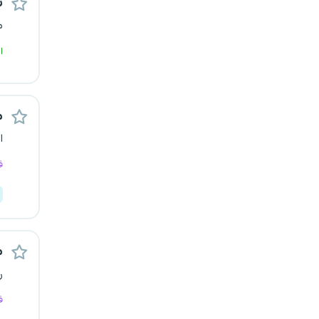
س
یزد
م
ا
خارج از کشور
م
ا
ف
م
ر
ف