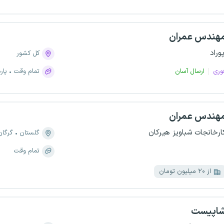
هندس عمران
پوراد
کل کشور
وری
ارسال آسان
تمام وقت
پار
هندس عمران
ارخانجات شباویز هیرکان
گلستان
گرگان
تمام وقت
از ۲۰ میلیون تومان
اپیست