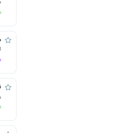
م
کرج
ا
کردستان
کرمان
م
آ
کرمانشاه
ف
کهگیلویه و بویراحمد
گرگان
ن
ر
گلستان
ا
گیلان
یاسوج