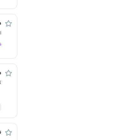
قزوین
م
قم
ا
لرستان
ف
مازندران
مرکزی
م
ک
مشهد
هرمزگان
همدان
ش
چهارمحال و بختیاری