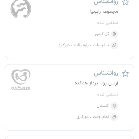
روانشناس
مجموعه رابینیا
منقضی شده
کل کشور
تمام وقت
پاره وقت
دورکاری
روانشناس
آرتین پویا پرداز همکده
منقضی شده
گلستان
تمام وقت
دورکاری