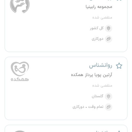
مجموعه رابینیا
منقضی شده
کل کشور
دورکاری
روانشناس
آرتین پویا پرداز همکده
منقضی شده
گلستان
تمام وقت
دورکاری