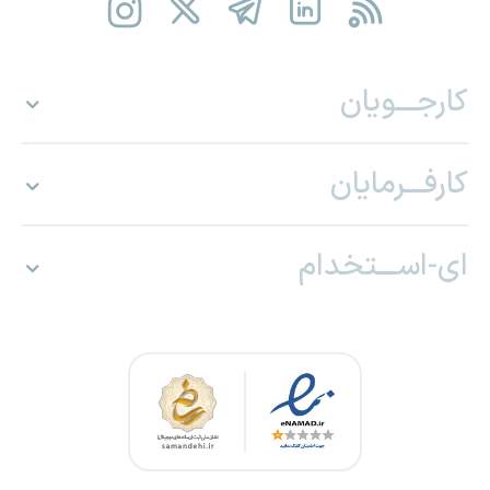
کارجـــویان
کارفـــرمایان
ای-اســـتخدام