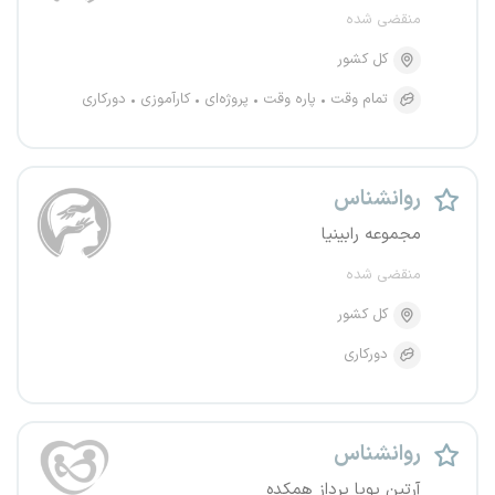
منقضی شده
کل کشور
تمام وقت
پاره وقت
پروژه‌ای
کارآموزی
دورکاری
روانشناس
مجموعه رابینیا
منقضی شده
کل کشور
دورکاری
روانشناس
آرتین پویا پرداز همکده