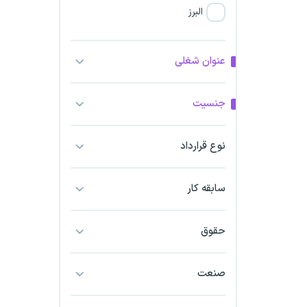
البرز
فارس
عنوان شغلی
آذربایجان شرقی
جنسیت
آذربایجان غربی
نوع قرارداد
اراک
اردبیل
سابقه کار
ارومیه
حقوق
اهواز
صنعت
ایلام