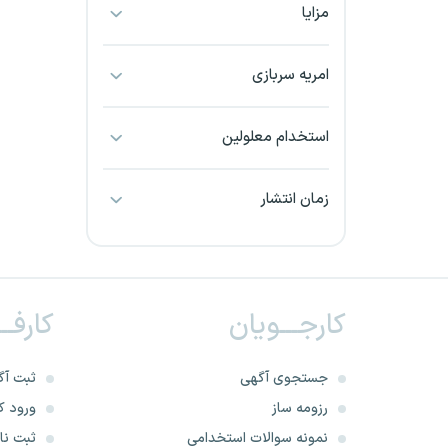
مزایا
بجنورد
بندرعباس
امریه سربازی
بوشهر
استخدام معلولین
بیرجند
زمان انتشار
تبریز
خراسان جنوبی
کارجـــویان
کارفــ
خراسان شمالی
خرم آباد
جستجوی آگهی
ثبت آگ
رزومه ساز
ورود کا
خوزستان
نمونه سوالات استخدامی
ثبت نام