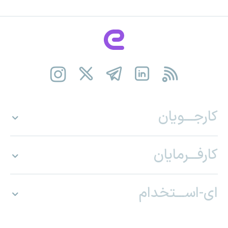
کارجـــویان
کارفـــرمایان
ای-اســـتخدام