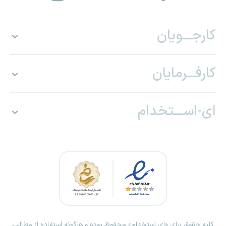
کارجـــویان
کارفـــرمایان
ای-اســـتخدام
کلیه حقوق برای «ای استخدام» محفوظ بوده و هرگونه استفاده از مطالب