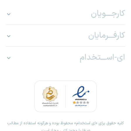
کارجـــویان
کارفـــرمایان
ای-اســـتخدام
کلیه حقوق برای «ای استخدام» محفوظ بوده و هرگونه استفاده از مطالب
صرفا با مجوز کتبی مجاز است.