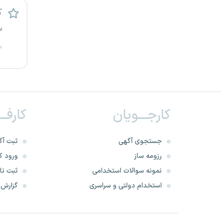
ک
کرج
س
کردستان
م
کرمان
کرمانشاه
کارجـــویان
کارفــ
کهگیلویه و بویراحمد
گرگان
جستجوی آگهی
ثبت آگ
رزومه ساز
ورود کا
گلستان
نمونه سوالات استخدامی
ثبت نام
گیلان
استخدام دولتی و سراسری
گزارش‌ه
یاسوج