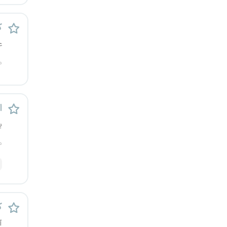
رشت
ک
زاهدان
ع
زنجان
م
ساری
اس
سمنان
ی
سنندج
م
سیستان و بلوچستان
شهرکرد
ک
شیراز
آ