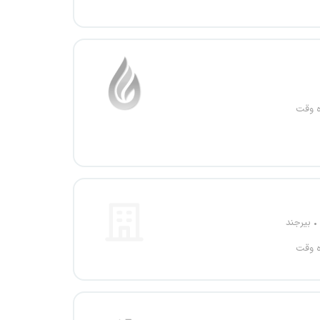
ه وقت
بیرجند
ه وقت