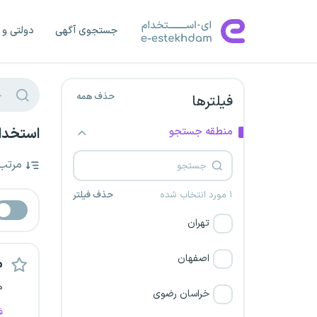
جستجوی آگهی
دولتی و 
حذف همه
فیلترها
منطقه جستجو
استخدام
مرتب
۱ مورد انتخاب شده
حذف فیلتر
تهران
اصفهان
م
ه
خراسان رضوی
ف