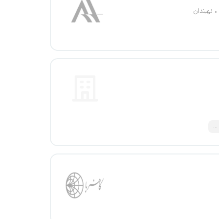
نهبندان
...