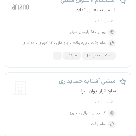
استخدام ۶ عنوان شغلی
آژانس تبلیغاتی آریانو
منقضی شده
تهران
آذربایجان شرقی
تمام وقت
پاره وقت
پروژه‌ای
کارآموزی
دورکاری
دستیار مدیرعامل
خبرنگار
...
منشی آشنا به حسابداری
سازه افراز ایوان سرا
منقضی شده
آذربایجان شرقی
تبریز
تمام وقت