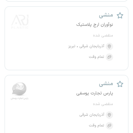
منشی
نوآوران ارج پلاستیک
منقضی شده
آذربایجان شرقی
تبریز
تمام وقت
منشی
پارس تجارت یوسفی
منقضی شده
آذربایجان شرقی
تمام وقت