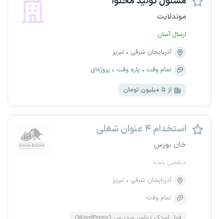
مسئول تولید محتوا
موندلایت
ارسال آسان
آذربایجان شرقی
تبریز
تمام وقت
پاره وقت
پروژه‌ای
از ۵ میلیون تومان
استخدام ۴ عنوان شغلی
خان بورس
منقضی شده
آذربایجان شرقی
تبریز
تمام وقت
فول استک دولوپر وردپرس (WordPress)