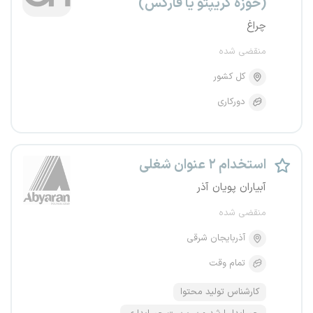
(حوزه کریپتو یا فارکس)
چراغ
منقضی شده
کل کشور
دورکاری
استخدام ۲ عنوان شغلی
آبیاران پویان آذر
منقضی شده
آذربایجان شرقی
تمام وقت
کارشناس تولید محتوا