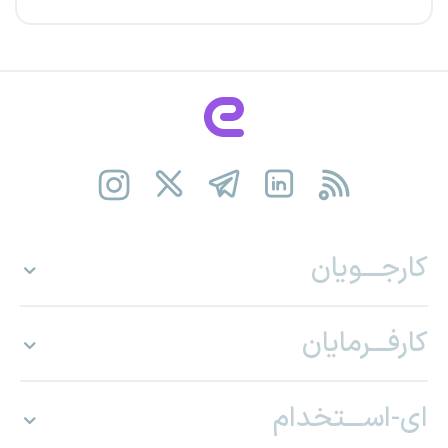
کارجـــویان
کارفـــرمایان
ای-اســـتخدام