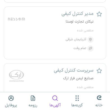
مدیر کنترل کیفی
نیکان تجارت اوستا
منقضی شده
آذربایجان شرقی
تمام وقت
سرپرست کنترل کیفی
صنایع ایمن فراز ارک
منقضی شده
آذربایجان شرقی
خانه
گزینه‌ها
آگهی‌ها
رزومه
پروفایل
تمام وقت